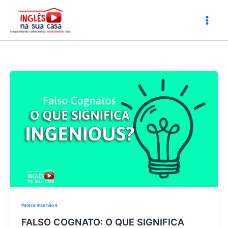
Ir
para
o
conteúdo
Parece mas não é
FALSO COGNATO: O QUE SIGNIFICA