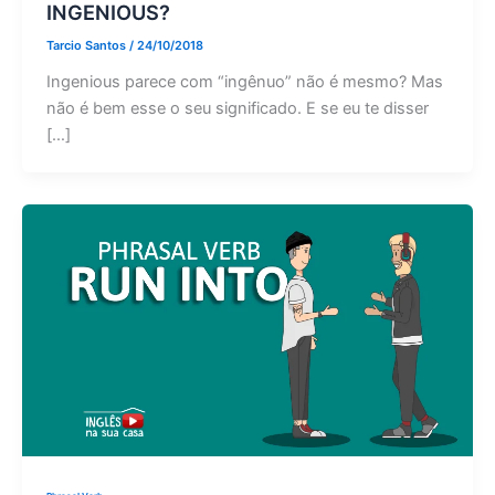
INGENIOUS?
Tarcio Santos
/
24/10/2018
Ingenious parece com “ingênuo” não é mesmo? Mas
não é bem esse o seu significado. E se eu te disser
[…]