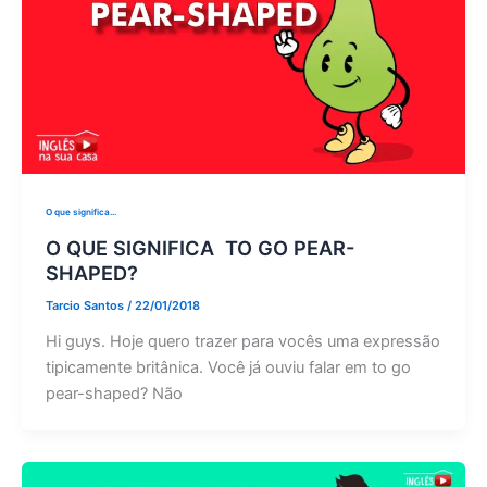
O que significa...
O QUE SIGNIFICA TO GO PEAR-
SHAPED?
Tarcio Santos
/
22/01/2018
Hi guys. Hoje quero trazer para vocês uma expressão
tipicamente britânica. Você já ouviu falar em to go
pear-shaped? Não