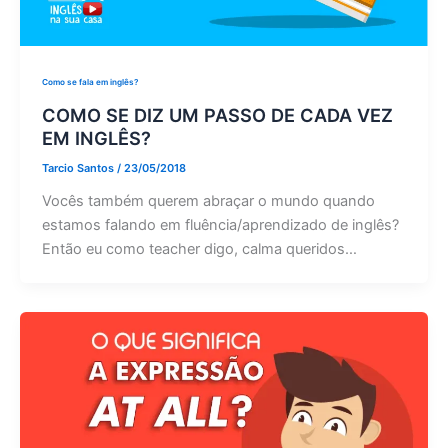
Como se fala em inglês?
COMO SE DIZ UM PASSO DE CADA VEZ
EM INGLÊS?
Tarcio Santos
/
23/05/2018
Vocês também querem abraçar o mundo quando
estamos falando em fluência/aprendizado de inglês?
Então eu como teacher digo, calma queridos…