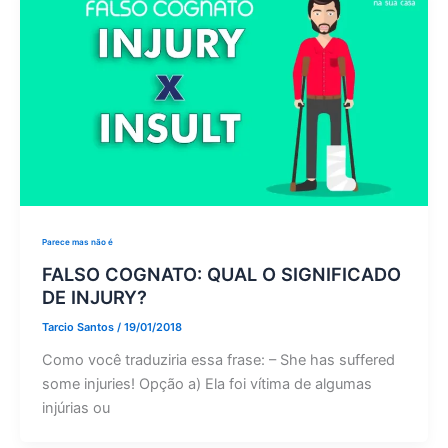
Parece mas não é
FALSO COGNATO: QUAL O SIGNIFICADO
DE INJURY?
Tarcio Santos
/
19/01/2018
Como você traduziria essa frase: – She has suffered
some injuries! Opção a) Ela foi vítima de algumas
injúrias ou