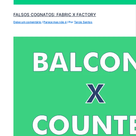
FALSOS COGNATOS: FABRIC X FACTORY
Deixe um comentário
/
Parece mas não é
/ Por
Tarcio Santos