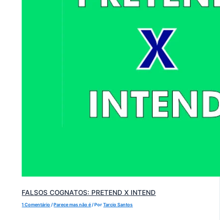
FALSOS COGNATOS: PRETEND X INTEND
1 Comentário
/
Parece mas não é
/ Por
Tarcio Santos