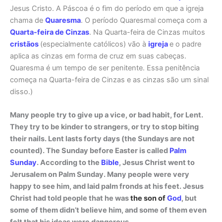
Jesus Cristo. A Páscoa é o fim do período em que a igreja
chama de
Quaresma
. O período Quaresmal começa com a
Quarta-feira de Cinzas
. Na Quarta-feira de Cinzas muitos
cristãos
(especialmente católicos) vão à
igreja
e o padre
aplica as cinzas em forma de cruz em suas cabeças.
Quaresma é um tempo de ser penitente. Essa penitência
começa na Quarta-feira de Cinzas e as cinzas são um sinal
disso.)
Many people try to give up a vice, or bad habit, for Lent.
They try to be kinder to strangers, or try to stop biting
their nails. Lent lasts forty days (the Sundays are not
counted). The Sunday before Easter is called
Palm
Sunday
. According to the
Bible
, Jesus Christ went to
Jerusalem on Palm Sunday. Many people were very
happy to see him, and laid palm fronds at his feet. Jesus
Christ had told people that he was
the son of
God
, but
some of them didn’t believe him, and some of them even
felt that his ideas were dangerous.