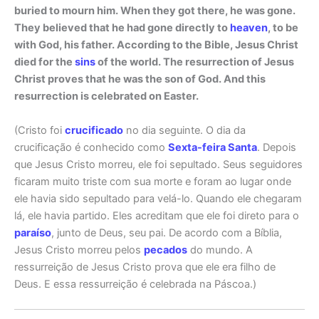
buried to mourn him. When they got there, he was gone.
They believed that he had gone directly to
heaven
, to be
with God, his father. According to the Bible, Jesus Christ
died for the
sins
of the world. The resurrection of Jesus
Christ proves that he was the son of God. And this
resurrection is celebrated on Easter.
(Cristo foi
crucificado
no dia seguinte. O dia da
crucificação é conhecido como
Sexta-feira Santa
. Depois
que Jesus Cristo morreu, ele foi sepultado. Seus seguidores
ficaram muito triste com sua morte e foram ao lugar onde
ele havia sido sepultado para velá-lo. Quando ele chegaram
lá, ele havia partido. Eles acreditam que ele foi direto para o
paraíso
, junto de Deus, seu pai. De acordo com a Bíblia,
Jesus Cristo morreu pelos
pecados
do mundo. A
ressurreição de Jesus Cristo prova que ele era filho de
Deus. E essa ressurreição é celebrada na Páscoa.)