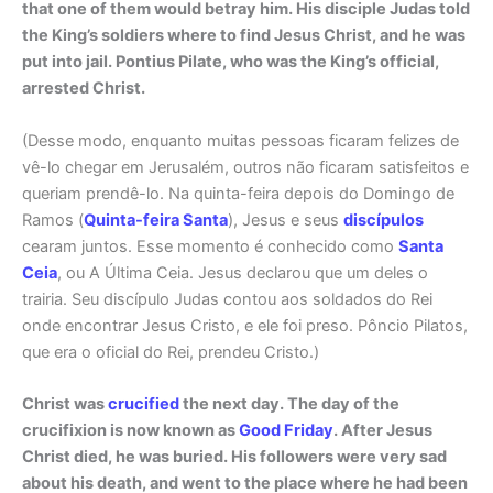
that one of them would betray him. His disciple Judas told
the King’s soldiers where to find Jesus Christ, and he was
put into jail. Pontius Pilate, who was the King’s official,
arrested Christ.
(Desse modo, enquanto muitas pessoas ficaram felizes de
vê-lo chegar em Jerusalém, outros não ficaram satisfeitos e
queriam prendê-lo. Na quinta-feira depois do Domingo de
Ramos (
Quinta-feira Santa
), Jesus e seus
discípulos
cearam juntos. Esse momento é conhecido como
Santa
Ceia
, ou A Última Ceia. Jesus declarou que um deles o
trairia. Seu discípulo Judas contou aos soldados do Rei
onde encontrar Jesus Cristo, e ele foi preso. Pôncio Pilatos,
que era o oficial do Rei, prendeu Cristo.)
Christ was
crucified
the next day. The day of the
crucifixion is now known as
Good Friday
. After Jesus
Christ died, he was buried. His followers were very sad
about his death, and went to the place where he had been