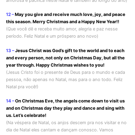
amorosa e pacífica neste Natal e também ao longo do ano)
12 –
May you give and receive much love, joy, and peace
this season. Merry Christmas and a Happy New Year!!
(Que você dê e receba muito amor, alegria e paz nesse
período. Feliz Natal e um próspero ano novo)
13 –
Jesus Christ was God’s gift to the world and to each
and every person, not only on Christmas Day, but all the
year through. Happy Christmas wishes to you!
(Jesus Cristo foi o presente de Deus para o mundo e cada
pessoa, não apenas no Natal, mas para o ano todo. Feliz
Natal pra você!)
14 –
On Christmas Eve, the angels come down to visit us
and on Christmas day they play and dance and sing with
us. Let’s celebrate!
(Na véspera de Natal, os anjos descem pra nos visitar e no
dia de Natal eles cantam e dançam conosco. Vamos