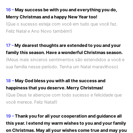
16 –
May success be with you and everything you do,
Merry Christmas and a happy New Year too!
(Que o sucesso esteja com você em tudo que você faz.
Feliz Natal e Ano Novo também!)
17 –
My dearest thoughts are extended to you and your
family this season. Have a wonderful Christmas season.
(Meus mais sinceros sentimentos são estendidos a você e
sua família nesse período. Tenha um Natal maravilhoso)
18 –
May God bless you with all the success and
happiness that you deserve. Merry Christmas!
(Que Deus te abençoe com todo sucesso e felicidade que
você merece. Feliz Natal!)
19 –
Thank you for all your cooperation and guidance all
this year. I extend my warm wishes to you and your family
on Christmas. May all your wishes come true and may you