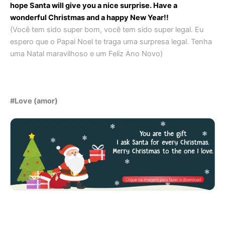
hope Santa will give you a nice surprise. Have a
wonderful Christmas and a happy New Year!!
(Você tem sido super bom, você tem sido super legal. Eu
espero que o Papai Noel te traga uma surpresa legal. Tenha
uma Natal maravilhoso e um Feliz Ano Novo)
#Love
(amor)