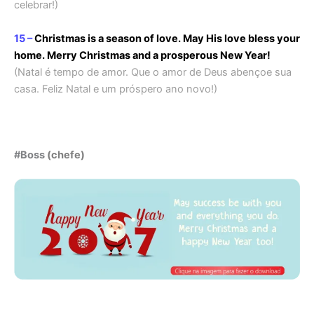
celebrar!)
15 –
Christmas is a season of love. May His love bless your
home. Merry Christmas and a prosperous New Year!
(Natal é tempo de amor. Que o amor de Deus abençoe sua
casa. Feliz Natal e um próspero ano novo!)
#Boss
(chefe)