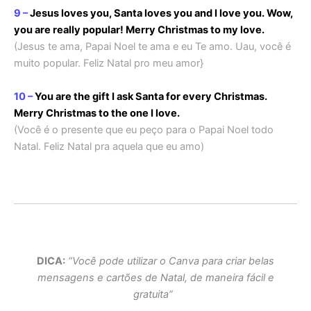
9 –
Jesus loves you, Santa loves you and I love you. Wow,
you are really popular! Merry Christmas to my love.
(Jesus te ama, Papai Noel te ama e eu Te amo. Uau, você é
muito popular. Feliz Natal pro meu amor}
10 –
You are the gift I ask Santa for every Christmas.
Merry Christmas to the one I love.
(Você é o presente que eu peço para o Papai Noel todo
Natal. Feliz Natal pra aquela que eu amo)
DICA:
“Você pode utilizar o
Canva
para criar belas
mensagens e cartões de Natal, de maneira fácil e
gratuita”