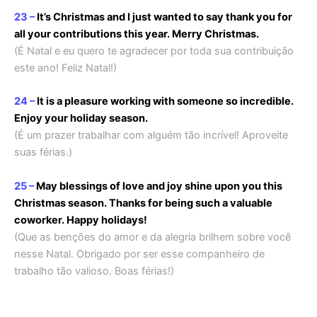
23 –
It’s Christmas and I just wanted to say thank you for
all your contributions this year. Merry Christmas.
(É Natal e eu quero te agradecer por toda sua contribuição
este ano! Feliz Natal!)
24 –
It is a pleasure working with someone so incredible.
Enjoy your holiday season.
(É um prazer trabalhar com alguém tão incrível! Aproveite
suas férias.)
25 –
May blessings of love and joy shine upon you this
Christmas season. Thanks for being such a valuable
coworker. Happy holidays!
(Que as benções do amor e da alegria brilhem sobre você
nesse Natal. Obrigado por ser esse companheiro de
trabalho tão valioso. Boas férias!)