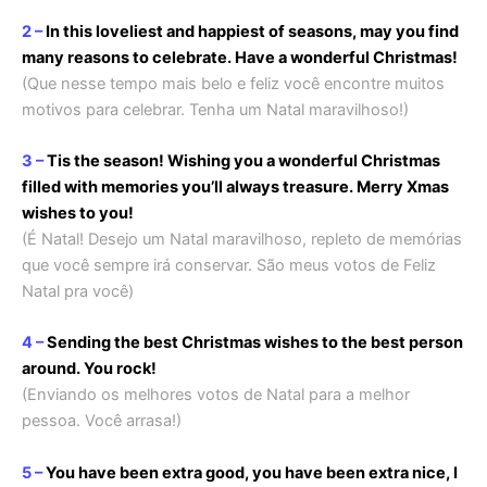
2 –
In this loveliest and happiest of seasons, may you find
many reasons to celebrate. Have a wonderful Christmas!
(Que nesse tempo mais belo e feliz você encontre muitos
motivos para celebrar. Tenha um Natal maravilhoso!)
3 –
Tis the season! Wishing you a wonderful Christmas
filled with memories you’ll always treasure. Merry Xmas
wishes to you!
(É Natal! Desejo um Natal maravilhoso, repleto de memórias
que você sempre irá conservar. São meus votos de Feliz
Natal pra você)
4 –
Sending the best Christmas wishes to the best person
around. You rock!
(Enviando os melhores votos de Natal para a melhor
pessoa. Você arrasa!)
5 –
You have been extra good, you have been extra nice, I