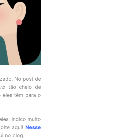
zado. No post de
erb
tão cheio de
e eles têm para o
eles. Indico muito
olte aqui!
Nesse
i no blog.