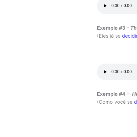
Exemplo #3
–
Th
(Eles já se
decid
Exemplo #4
–
H
(Como você se
d