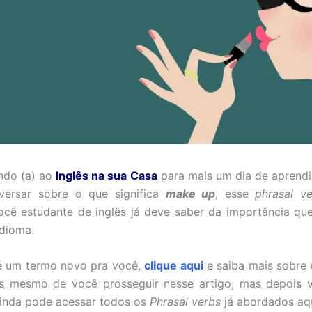
ndo (a) ao
Inglês na sua Casa
para mais um dia de aprendi
versar sobre o que significa
make up
, esse
phrasal v
você estudante de inglês já deve saber da importância qu
dioma.
 um termo novo pra você,
clique aqui
e saiba mais sobre 
es mesmo de você prosseguir nesse artigo, mas depois v
inda pode acessar todos os
Phrasal verbs
já abordados aqu