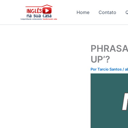
Ir
para
Home
Contato
o
conteúdo
PHRASAL
UP’?
Por
Tarcio Santos
/
a