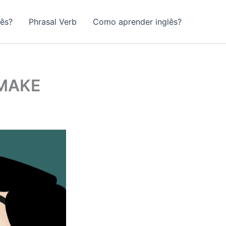
lês?
Phrasal Verb
Como aprender inglês?
‘MAKE