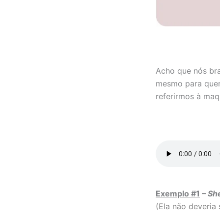
Acho que nós bra
mesmo para quem 
referirmos à ma
Exemplo #1
–
Sh
(Ela não deveria