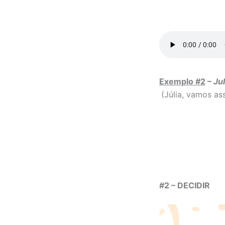
Exemplo #2
–
Jul
(Júlia, vamos as
#2 – DECIDIR