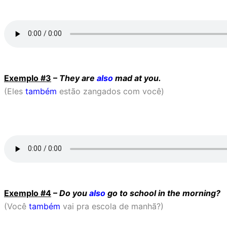
Exemplo #3
–
They are
also
mad at you.
(Eles
também
estão zangados com você)
Exemplo #4
–
Do you
also
go to school in the morning?
(Você
também
vai pra escola de manhã?)