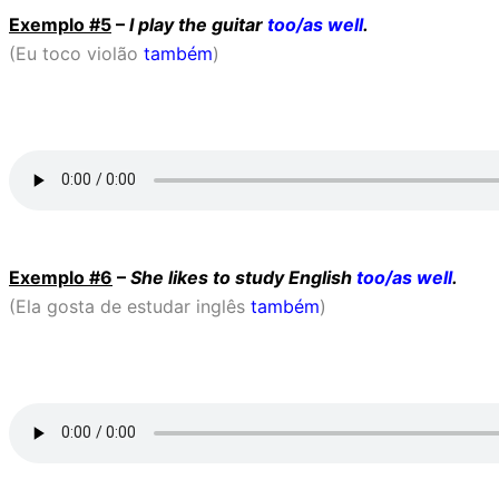
Exemplo #5
–
I play the guitar
too/as well
.
(Eu toco violão
também
)
Exemplo #6
–
She likes to study English
too/as well
.
(Ela gosta de estudar inglês
também
)