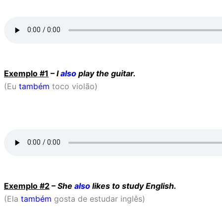
Exemplo #1
–
I
also
play the guitar.
(Eu
também
toco violão)
Exemplo #2
–
She
also
likes to study English.
(Ela
também
gosta de estudar inglês)