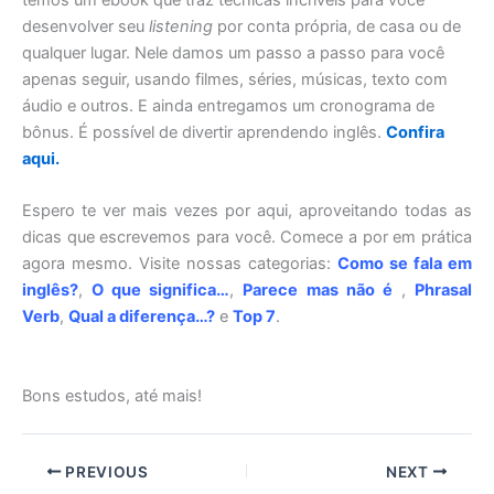
temos um ebook que traz técnicas incríveis para você
desenvolver seu
listening
por conta própria, de casa ou de
qualquer lugar. Nele damos um passo a passo para você
apenas seguir, usando filmes, séries, músicas, texto com
áudio e outros. E ainda entregamos um cronograma de
bônus. É possível de divertir aprendendo inglês.
Confira
aqui.
Espero te ver mais vezes por aqui, aproveitando todas as
dicas que escrevemos para você. Comece a por em prática
agora mesmo. Visite nossas categorias:
Como se fala em
inglês?
,
O que significa…
,
Parece mas não é
,
Phrasal
Verb
,
Qual a diferença…?
e
Top 7
.
Bons estudos, até mais!
PREVIOUS
NEXT