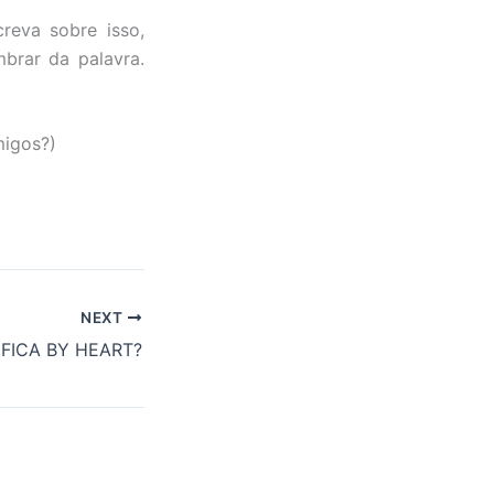
eva sobre isso,
brar da palavra.
migos?)
NEXT
IFICA BY HEART?