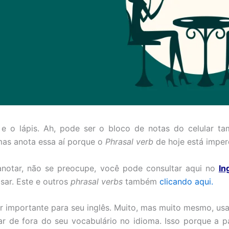
e o lápis. Ah, pode ser o bloco de notas do celular t
mas anota essa aí porque o
Phrasal verb
de hoje está imper
anotar, não se preocupe, você pode consultar aqui no
In
sar. Este e outros
phrasal verbs
também
clicando aqui.
r importante para seu inglês. Muito, mas muito mesmo, usa
ar de fora do seu vocabulário no idioma. Isso porque a pa