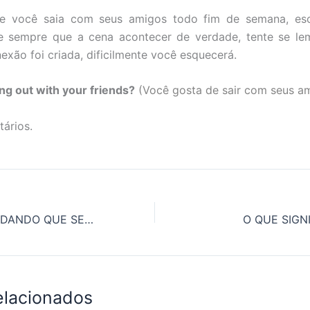
e você saia com seus amigos todo fim de semana, escr
e sempre que a cena acontecer de verdade, tente se lem
exão foi criada, dificilmente você esquecerá.
ang out with your friends?
(Você gosta de sair com seus a
ários.
COMO SE DIZ ‘É DANDO QUE SE RECEBE’ EM INGLÊS?
O QUE SIGN
elacionados