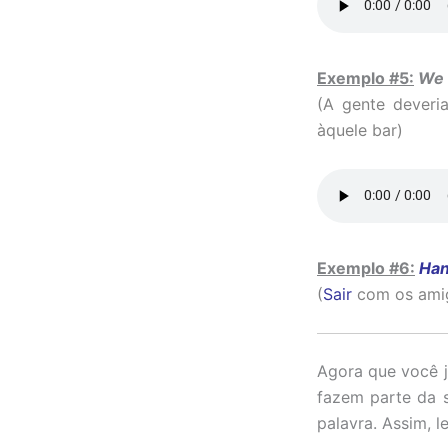
Exemplo #5:
We s
(A gente deveri
àquele bar)
Exemplo #6:
Han
(
Sair
com os amig
Agora que você j
fazem parte da s
palavra. Assim, 