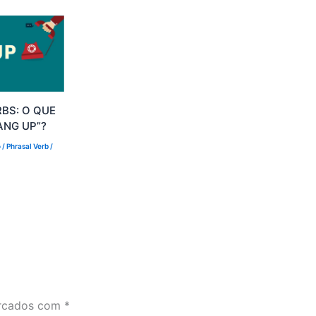
BS: O QUE
ANG UP”?
o
/
Phrasal Verb
/
arcados com
*