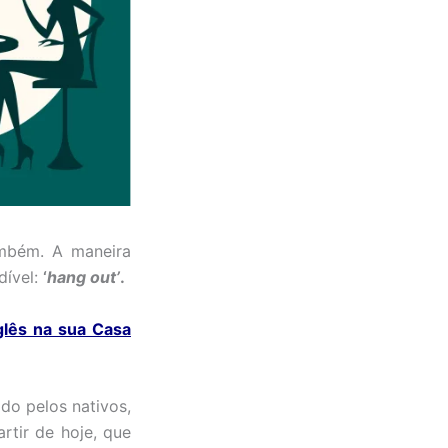
ambém. A maneira
dível:
‘
hang out’
.
glês na sua Casa
do pelos nativos,
rtir de hoje, que