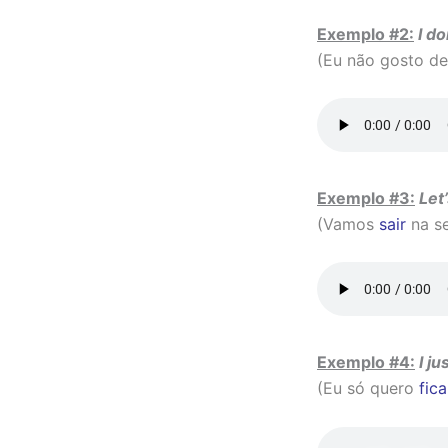
Exemplo #2:
I do
(Eu não gosto de
Exemplo #3:
Let
(Vamos
sair
na se
Exemplo #4:
I j
(Eu só quero
fica