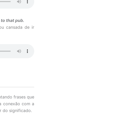
g to that pub.
ou cansada de ir
ntando frases que
uma conexão com a
 do significado.