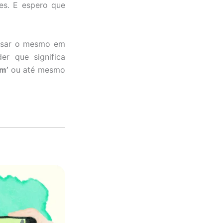
ies. E espero que
essar o mesmo em
r que significa
ém’
ou até mesmo