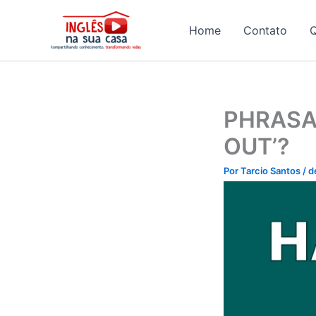
Ir
para
Home
Contato
o
conteúdo
PHRASAL
OUT’?
Por
Tarcio Santos
/
d