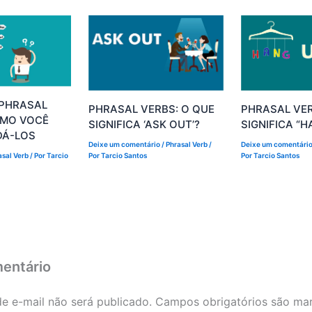
 PHRASAL
PHRASAL VERBS: O QUE
PHRASAL VER
OMO VOCÊ
SIGNIFICA ‘ASK OUT’?
SIGNIFICA “H
DÁ-LOS
Deixe um comentário
/
Phrasal Verb
/
Deixe um comentári
asal Verb
/ Por
Tarcio
Por
Tarcio Santos
Por
Tarcio Santos
entário
e e-mail não será publicado.
Campos obrigatórios são m