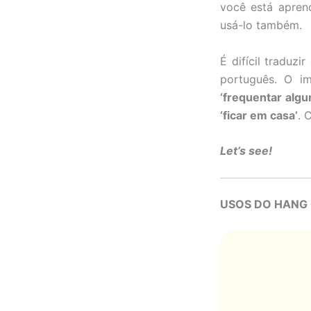
você está aprend
usá-lo também.
É difícil traduzi
português. O i
‘frequentar algu
‘ficar em casa’
. 
Let’s see!
USOS DO HANG