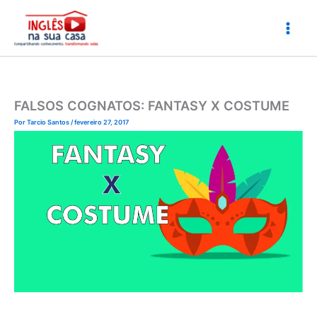
Ir
para
o
conteúdo
FALSOS COGNATOS: FANTASY X COSTUME
Por
Tarcio Santos
/
fevereiro 27, 2017