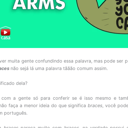
er muita gente confundindo essa palavra, mas pode ser p
aces
não sejá lá uma palavra tããão comum assim.
ificado dela?
e com a gente só para conferir se é isso mesmo e tam
ão faça a menor ideia do que significa
braces
, você pod
m português.
ra
braces
pareça muito com braços, na verdade possui ou