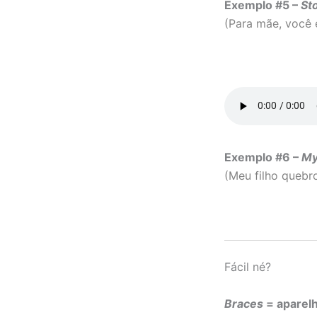
Exemplo #5 –
St
(Para mãe, você
Exemplo #6 –
My
(Meu filho queb
Fácil né?
Braces
= aparel