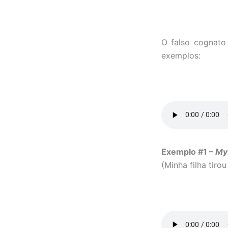
O falso cognat
exemplos:
Exemplo #1 –
My
(Minha filha tiro