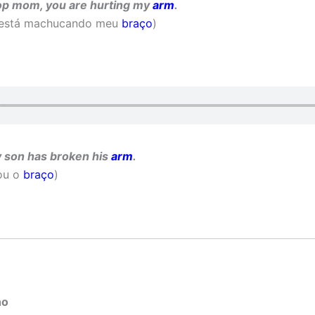
op mom, you are hurting my
arm
.
 está machucando meu
braço
)
 son has broken his
arm
.
rou o
braço
)
ho