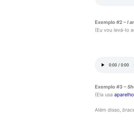
Exemplo #2 –
I 
(Eu vou levá-lo 
Exemplo #3 –
Sh
(Ela usa
aparelho
Além disso,
brac