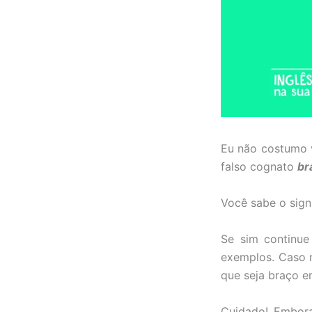
Eu não costumo v
falso cognato
br
Você sabe o sign
Se sim continu
exemplos. Caso n
que seja braço e
Cuidado! Embo