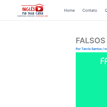
Ir
para
Home
Contato
o
conteúdo
FALSOS
Por
Tarcio Santos
/
n