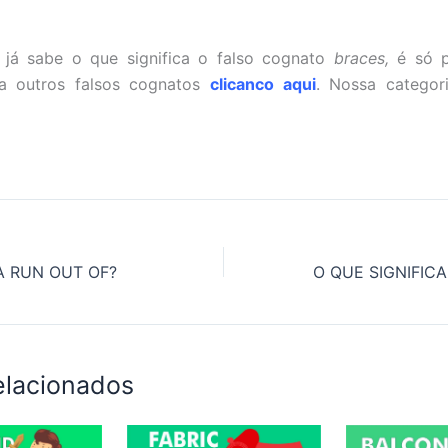
já sabe o que significa o falso cognato
braces,
é só p
ra outros falsos cognatos
clicanco aqui
. Nossa categor
A RUN OUT OF?
elacionados