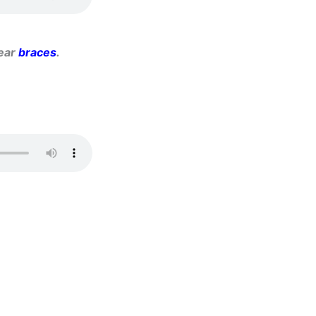
wear
braces
.