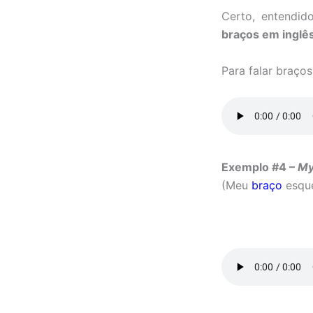
Certo, entendid
braços em inglê
Para falar braços
Exemplo #4 –
My
(Meu
braço
esque