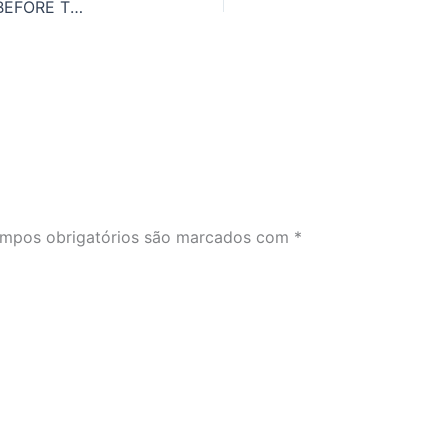
O QUE SIGNIFICA TO COUNT ONE’S CHICKENS BEFORE THE EGGS HAVE HATCHED EM PORTUGUÊS?
mpos obrigatórios são marcados com
*