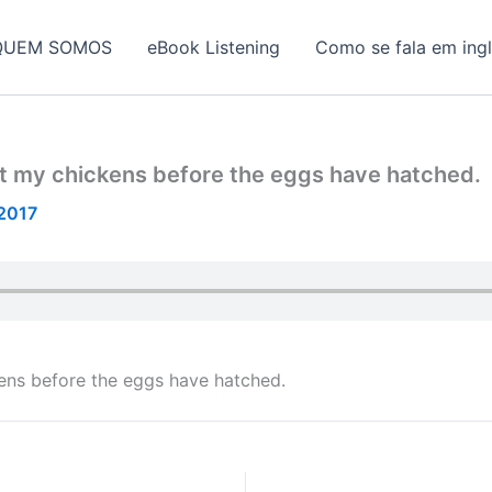
QUEM SOMOS
eBook Listening
Como se fala em ing
unt my chickens before the eggs have hatched.
/2017
kens before the eggs have hatched.