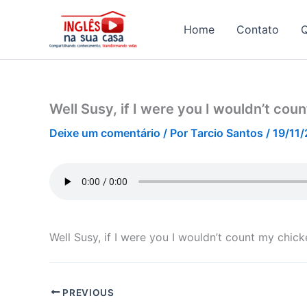
Ir
para
Home
Contato
o
conteúdo
Well Susy, if I were you I wouldn’t co
Deixe um comentário
/ Por
Tarcio Santos
/
19/11
Well Susy, if I were you I wouldn’t count my chic
PREVIOUS