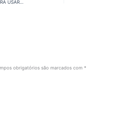
16 EXPRESSÕES SOBRE FUTEBOL EM INGLÊS PARA USAR NA COPA DO MUNDO 2018
mpos obrigatórios são marcados com
*