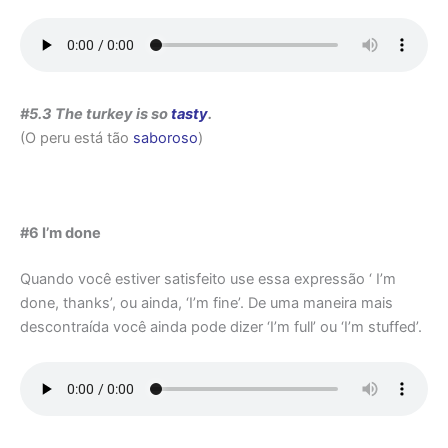
#5.3 The turkey is so
tasty
.
(O peru está tão
saboroso
)
#6 I’m done
Quando você estiver satisfeito use essa expressão ‘ I’m
done, thanks’, ou ainda, ‘I’m fine’. De uma maneira mais
descontraída você ainda pode dizer ‘I’m full’ ou ‘I’m stuffed’.