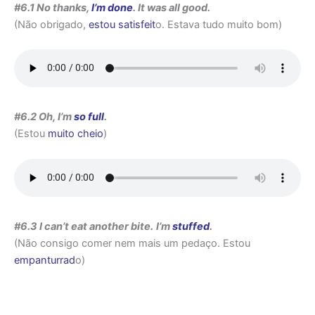
#6.1 No thanks,
I’m done
. It was all good.
(Não obrigado,
estou satisfeit
o. Estava tudo muito bom)
#6.2 Oh, I’m
so full
.
(Estou
muito cheio
)
#6.3 I can’t eat another bite.
I’m
stuffed
.
(Não consigo comer nem mais um pedaço. Estou
empanturrad
o)