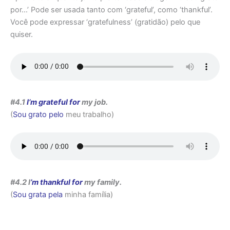
por…’ Pode ser usada tanto com ‘grateful’, como ‘thankful’.
Você pode expressar ‘gratefulness’ (gratidão) pelo que
quiser.
#4.1
I’m grateful for
my job.
(
Sou grato pelo
meu trabalho)
#4.2 I
’m thankful for
my family.
(
Sou grata pela
minha família)