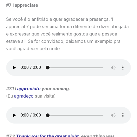
#7 I appreciate
Se você é o anfitrião e quer agradecer a presença, ‘I
appreciate’ pode ser uma forma diferente de dizer obrigada
e expressar que você realmente gostou que a pessoa
esteve ali. Se for convidado, deixamos um exemplo pra
você agradecer pela noite
#7.1 I
appreciate
your coming.
(Eu
agradeço
sua visita)
#7.2
Thank you for the great night
, everything was