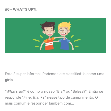
#6 – WHAT’S UP?[
Esta é super informal. Podemos até classificá-la como uma
gíria
.
“What’s up
?” é como o nosso “E aí? ou “Beleza?”. E não se
responde “
Fine, thanks
” nesse tipo de cumprimento. O
mais comum é responder também com…