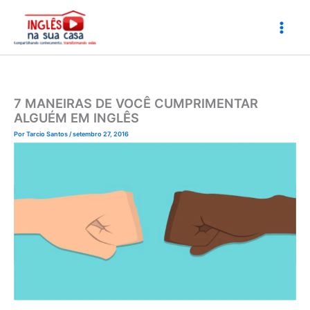
Ir
para
o
conteúdo
7 MANEIRAS DE VOCÊ CUMPRIMENTAR
ALGUÉM EM INGLÊS
Por
Tarcio Santos
/
setembro 27, 2016