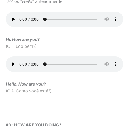
“
Hi
” ou “
Hello
” anteriormente.
Hi. How are you
?
(Oi. Tudo bem?)
Hello. How are you
?
(Olá. Como você está?)
#3- HOW ARE YOU DOING?