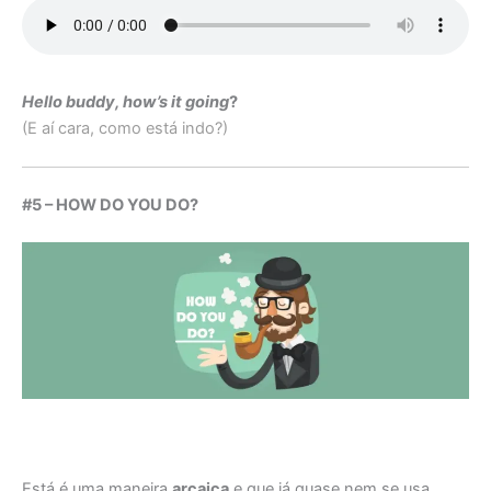
Hello buddy, how’s it going
?
(E aí cara, como está indo?)
#5 – HOW DO YOU DO?
Está é uma maneira
arcaica
e que já quase nem se usa