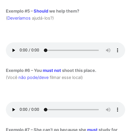
Exemplo #5 –
Should
we help them?
(
Deveríamos
ajudá-los?)
Exemplo #6 – You
must not
shoot this place.
(Você
não pode/deve
filmar esse local)
Exemplo #7 – She can’t go because she
must
study for