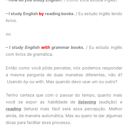
– How do you study English?
/ Como você estuda inglês?
– I study English
by
reading books.
/ Eu estudo inglês lendo
livros.
ou
– I study English
with
grammar books.
/ Eu estudo inglês
com livros de gramática.
Então como você pôde perceber, nós podemos responder
a mesma pergunta de duas maneiras diferentes, não é?
Usando
by
ou
with
. Mas quando devo usar um ou outro?
Tenho certeza que com o passar do tempo, quanto mais
você se expor as habilidade de
listening
(audição) e
reading
(leitura) mais fácil será essa percepção. Melhor
ainda, de maneira automática. Mas eu quero te dar algumas
dicas para facilitar esse processo.