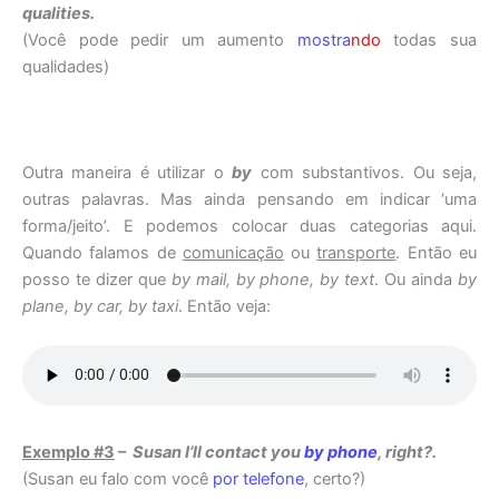
qualities.
(Você pode pedir um aumento
mostra
ndo
todas sua
qualidades)
Outra maneira é utilizar o
by
com substantivos. Ou seja,
outras palavras. Mas ainda pensando em indicar ‘uma
forma/jeito’. E podemos colocar duas categorias aqui.
Quando falamos de
comunicação
ou
transporte
. Então eu
posso te dizer que
by mail, by phone, by text
. Ou ainda
by
plane, by car,
by taxi
. Então veja:
Exemplo #3
–
Susan I’ll contact you
by phone
, right?.
(Susan eu falo com você
por telefone
, certo?)