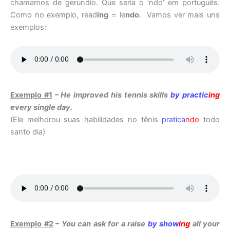
chamamos de gerúndio. Que seria o ‘ndo’ em português.
Como no exemplo, read
ing
= le
ndo
. Vamos ver mais uns
exemplos:
Exemplo #1
–
He improved his tennis skills
by practic
ing
every single day.
(Ele melhorou suas habilidades no tênis
pratica
ndo
todo
santo dia)
Exemplo #2
–
You can ask for a raise
by show
ing
all your