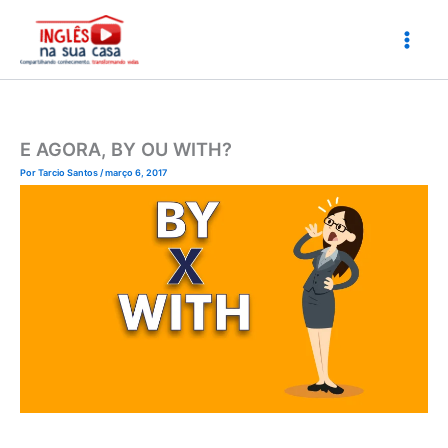
Ir
para
o
conteúdo
E AGORA, BY OU WITH?
Por
Tarcio Santos
/
março 6, 2017