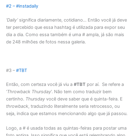
#2 – #instadaily
‘Daily’
significa diariamente, cotidiano… Então você já deve
ter percebido que essa hashtag é utilizada para expor seu
dia a dia. Como essa também é uma # ampla, já são mais
de 248 milhões de fotos nessa galeria.
#3 –
#TBT
Então, com certeza você já viu a
#TBT
por aí. Se refere a
‘
Throwback Thursday
’. Não tem como traduzir bem
certinho.
Thursday
você deve saber que é quinta-feira. E
throwback
, traduzindo literalmente seria retrocesso, ou
seja, indica que estamos mencionando algo que já passou.
Logo, a # é usada todas as quintas-feiras para postar uma
foto antiga. Isso significa que você está relembrando algo