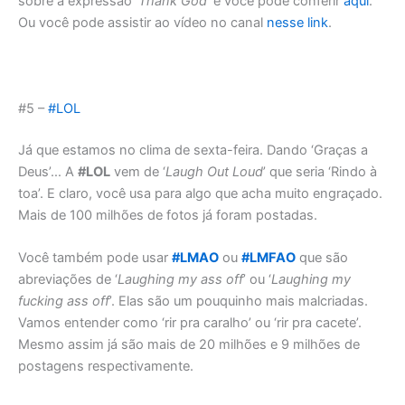
sobre a expressão ‘
Thank God
’ e você pode conferir
aqui
.
Ou você pode assistir ao vídeo no canal
nesse link
.
#5 –
#LOL
Já que estamos no clima de sexta-feira. Dando ‘Graças a
Deus’… A
#LOL
vem de ‘
Laugh Out Loud
’ que seria ‘Rindo à
toa’. E claro, você usa para algo que acha muito engraçado.
Mais de 100 milhões de fotos já foram postadas.
Você também pode usar
#LMAO
ou
#LMFAO
que são
abreviações de ‘
Laughing my ass off
’ ou ‘
Laughing my
fucking ass off
’. Elas são um pouquinho mais malcriadas.
Vamos entender como ‘rir pra caralho’ ou ‘rir pra cacete’.
Mesmo assim já são mais de 20 milhões e 9 milhões de
postagens respectivamente.