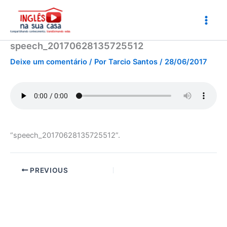
Ir
para
o
conteúdo
speech_20170628135725512
Deixe um comentário
/ Por
Tarcio Santos
/
28/06/2017
“speech_20170628135725512”.
PREVIOUS