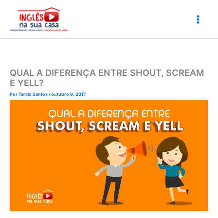
Ir
para
o
conteúdo
QUAL A DIFERENÇA ENTRE SHOUT, SCREAM
E YELL?
Por
Tarcio Santos
/
outubro 9, 2017