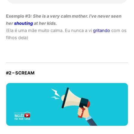
Exemplo #3:
She is a very calm mother. I’ve never seen
her
shouting
at her kids.
(Ela é uma mãe muito calma. Eu nunca a vi
gritando
com os
filhos dela)
#2 – SCREAM