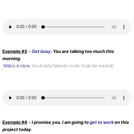
Exemplo #3
–
Get busy
. You are talking too much this
morning
.
(
Mãos à obra
.
Você está falando muito hoje de manhã)
Exemplo #4
–
I promise you.
I am going to
get to work
on this
project today
.