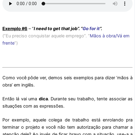
Exemplo #6
– “
I need to get that job”.
“
Go for it
”.
(“Eu preciso conquistar aquele emprego”. “
Mãos à obra/Vá em
frente
”)
Como você pôde ver, demos seis exemplos para dizer ‘mãos à
obra’ em inglês.
Então lá vai uma
dica
. Durante seu trabalho, tente associar as
situações com as expressões.
Por exemplo, aquele colega de trabalho está enrolando pra
terminar o projeto e você não tem autorização para chamar a
atenção dele? Ao invés de ficar bravo com a situação, use-a a