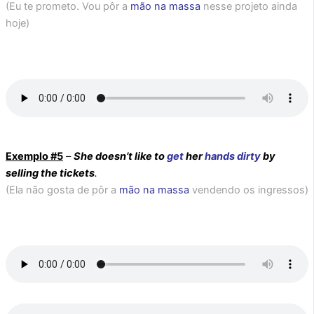
(Eu te prometo. Vou pôr a
mão na massa
nesse projeto ainda
hoje)
Exemplo #5
–
She doesn’t like to
get
her
hands dirty
by
selling the tickets
.
(Ela não gosta de pôr a
mão na massa
vendendo os ingressos)