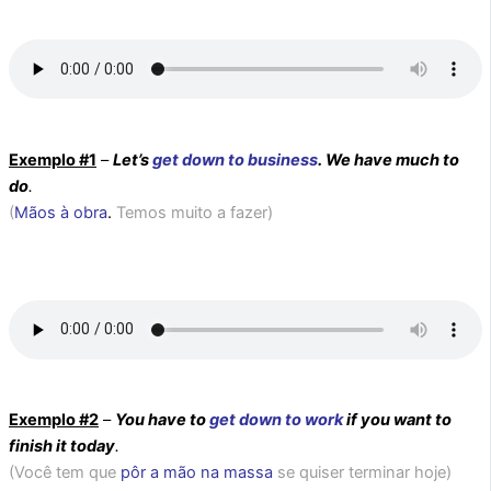
Exemplo #1
–
Let’s
get down to business
. We have much to
do
.
(
Mãos à obra
.
Temos muito a fazer)
Exemplo #2
–
You have to
get down to work
if you want to
finish it today
.
(Você tem que
pôr a mão na massa
se quiser terminar hoje)