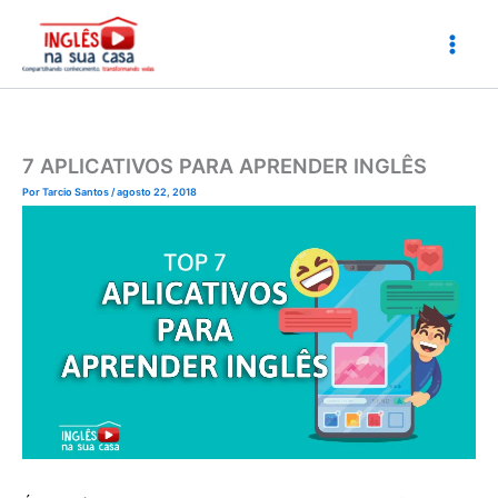
Ir
para
o
conteúdo
7 APLICATIVOS PARA APRENDER INGLÊS
Por
Tarcio Santos
/
agosto 22, 2018