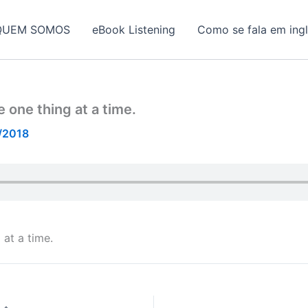
QUEM SOMOS
eBook Listening
Como se fala em ing
e one thing at a time.
/2018
 at a time.