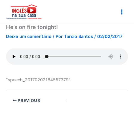
Ir
para
o
conteúdo
He’s on fire tonight!
Deixe um comentário
/ Por
Tarcio Santos
/
02/02/2017
“speech_20170202184557379”.
PREVIOUS