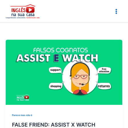
Ir
para
o
conteúdo
Parece mas não é
FALSE FRIEND: ASSIST X WATCH