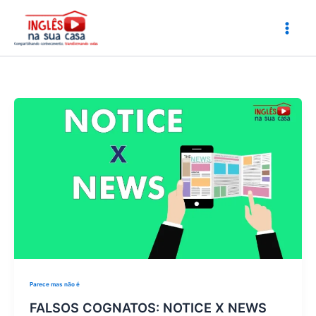
Ir
para
o
conteúdo
Parece mas não é
FALSOS COGNATOS: NOTICE X NEWS