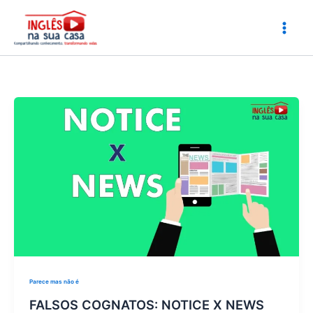
Ir
para
o
conteúdo
Parece mas não é
FALSOS COGNATOS: NOTICE X NEWS