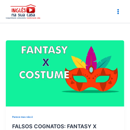
Ir
para
o
conteúdo
Parece mas não é
FALSOS COGNATOS: FANTASY X