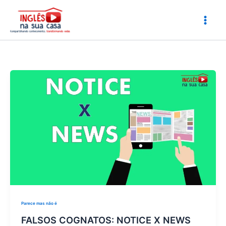
Ir
para
o
conteúdo
Parece mas não é
FALSOS COGNATOS: NOTICE X NEWS