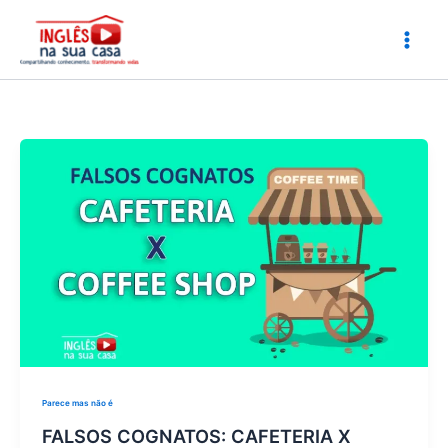
Ir
para
o
conteúdo
Parece mas não é
FALSOS COGNATOS: CAFETERIA X