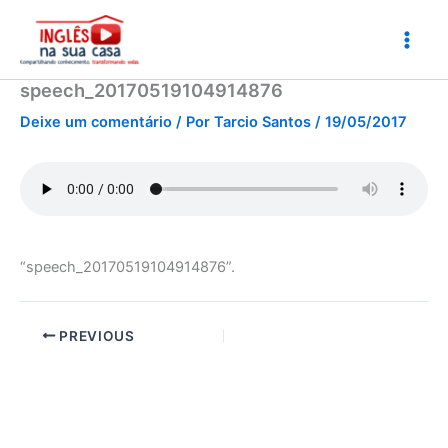
Ir
para
o
conteúdo
speech_20170519104914876
Deixe um comentário
/ Por
Tarcio Santos
/
19/05/2017
“speech_20170519104914876”.
PREVIOUS