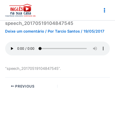
Ir
para
o
conteúdo
speech_20170519104847545
Deixe um comentário
/ Por
Tarcio Santos
/
19/05/2017
“speech_20170519104847545”.
PREVIOUS