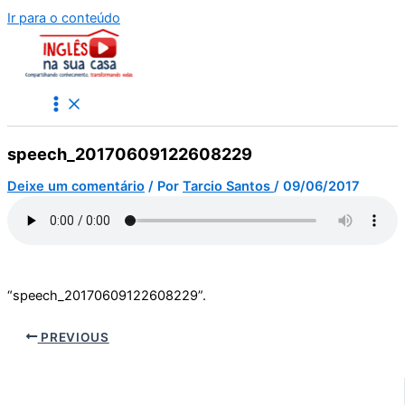
Ir para o conteúdo
speech_20170609122608229
Deixe um comentário
/ Por
Tarcio Santos
/
09/06/2017
“speech_20170609122608229”.
PREVIOUS