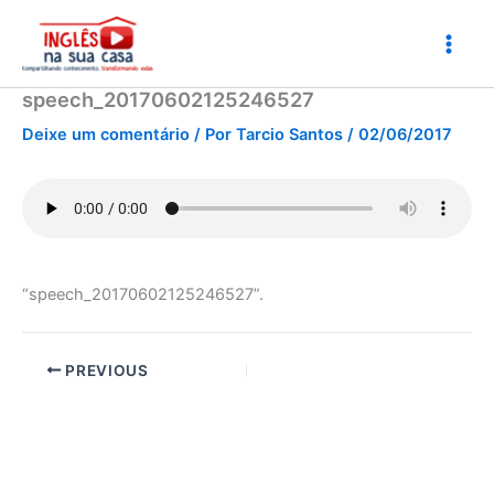
Ir
para
o
conteúdo
speech_20170602125246527
Deixe um comentário
/ Por
Tarcio Santos
/
02/06/2017
“speech_20170602125246527”.
PREVIOUS