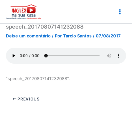
Ir
para
o
conteúdo
speech_20170807141232088
Deixe um comentário
/ Por
Tarcio Santos
/
07/08/2017
“speech_20170807141232088”.
PREVIOUS