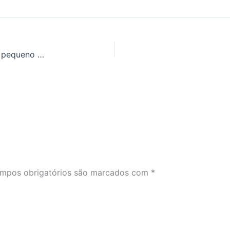
Como está a sua FREQUÊNCIA NO INGLÊS? [Um pequeno puxão de orelha]
mpos obrigatórios são marcados com
*