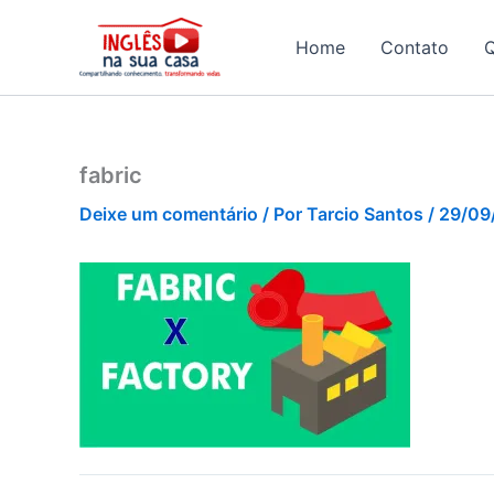
Ir
para
Home
Contato
o
conteúdo
fabric
Deixe um comentário
/ Por
Tarcio Santos
/
29/09