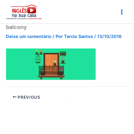
Ir
para
o
conteúdo
balcony
Deixe um comentário
/ Por
Tarcio Santos
/
13/10/2016
PREVIOUS