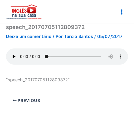
Ir
para
o
conteúdo
speech_20170705112809372
Deixe um comentário
/ Por
Tarcio Santos
/
05/07/2017
“speech_20170705112809372”.
PREVIOUS