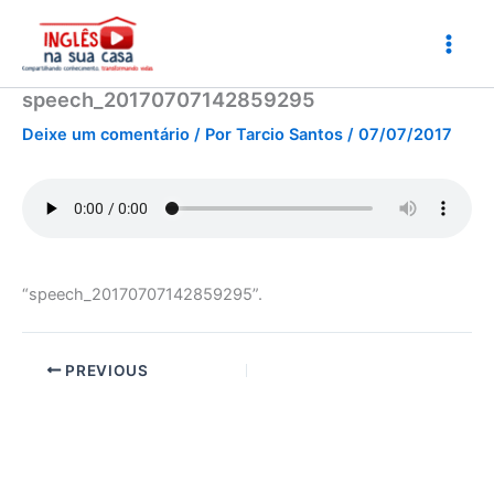
Ir
para
o
conteúdo
speech_20170707142859295
Deixe um comentário
/ Por
Tarcio Santos
/
07/07/2017
“speech_20170707142859295”.
PREVIOUS