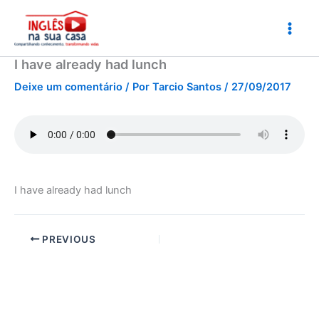
Ir
para
o
conteúdo
I have already had lunch
Deixe um comentário
/ Por
Tarcio Santos
/
27/09/2017
I have already had lunch
PREVIOUS