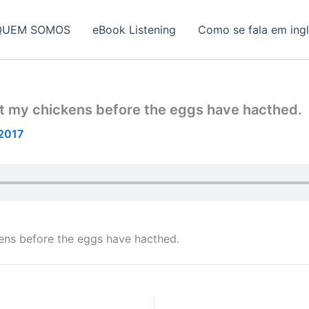
QUEM SOMOS
eBook Listening
Como se fala em ing
unt my chickens before the eggs have hacthed.
/2017
kens before the eggs have hacthed.