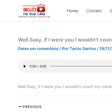
Ir
para
Home
Contato
o
conteúdo
Well Susy, if I were you I wouldn’t co
Deixe um comentário
/ Por
Tarcio Santos
/
19/11
Well Susy, if I were you I wouldn’t count my chic
PREVIOUS