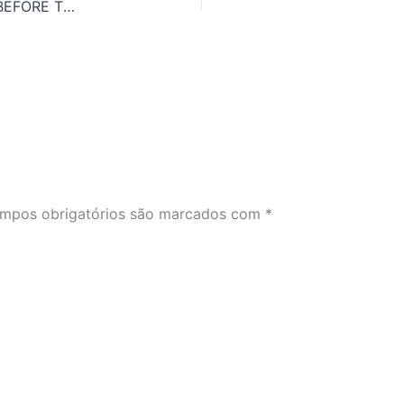
O QUE SIGNIFICA TO COUNT ONE’S CHICKENS BEFORE THE EGGS HAVE HATCHED EM PORTUGUÊS?
mpos obrigatórios são marcados com
*