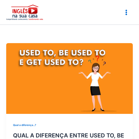
Ir
para
o
conteúdo
Qual a diferença...?
QUAL A DIFERENÇA ENTRE USED TO, BE