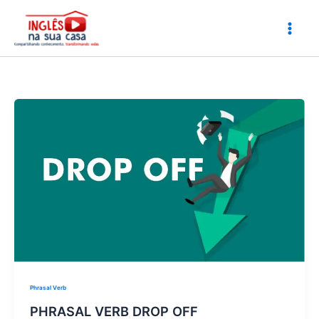
Ir
para
o
conteúdo
Phrasal Verb
PHRASAL VERB DROP OFF