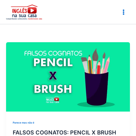
Ir
para
o
conteúdo
Parece mas não é
FALSOS COGNATOS: PENCIL X BRUSH