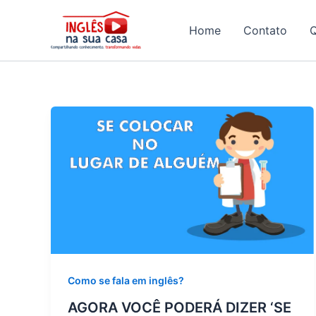
Ir
para
Home
Contato
o
conteúdo
Como se fala em inglês?
AGORA VOCÊ PODERÁ DIZER ‘SE