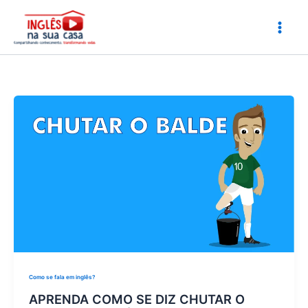
Ir
para
o
conteúdo
Como se fala em inglês?
APRENDA COMO SE DIZ CHUTAR O