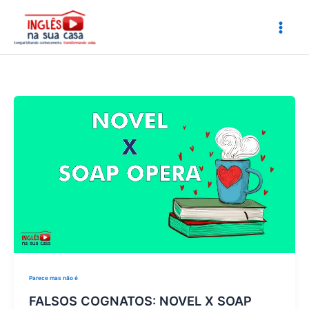
Ir
para
o
conteúdo
Parece mas não é
FALSOS COGNATOS: NOVEL X SOAP