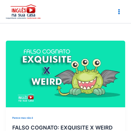
Ir
para
o
conteúdo
Parece mas não é
FALSO COGNATO: EXQUISITE X WEIRD