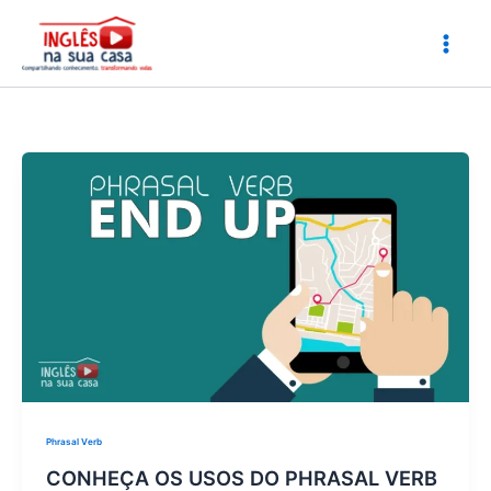
Ir
para
o
conteúdo
Phrasal Verb
CONHEÇA OS USOS DO PHRASAL VERB