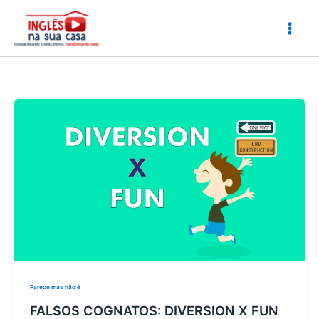
Ir
para
o
conteúdo
Parece mas não é
FALSOS COGNATOS: DIVERSION X FUN